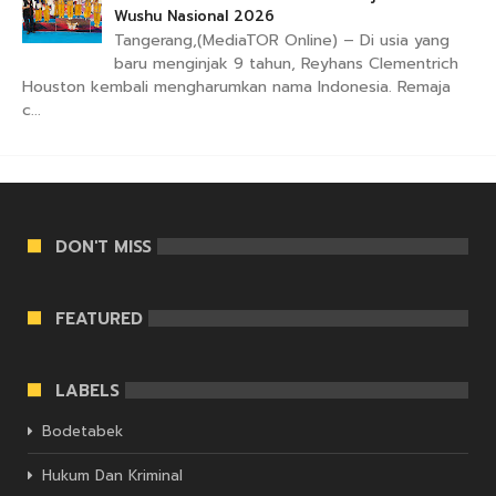
Wushu Nasional 2026
Tangerang,(MediaTOR Online) – Di usia yang
baru menginjak 9 tahun, Reyhans Clementrich
Houston kembali mengharumkan nama Indonesia. Remaja
c...
DON'T MISS
FEATURED
LABELS
Bodetabek
Hukum Dan Kriminal