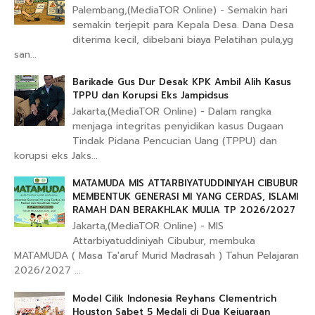
Palembang,(MediaTOR Online) - Semakin hari
semakin terjepit para Kepala Desa. Dana Desa
diterima kecil, dibebani biaya Pelatihan pula,yg
san...
Barikade Gus Dur Desak KPK Ambil Alih Kasus
TPPU dan Korupsi Eks Jampidsus
Jakarta,(MediaTOR Online) - Dalam rangka
menjaga integritas penyidikan kasus Dugaan
Tindak Pidana Pencucian Uang (TPPU) dan
korupsi eks Jaks...
MATAMUDA MIS ATTARBIYATUDDINIYAH CIBUBUR
MEMBENTUK GENERASI MI YANG CERDAS, ISLAMI
RAMAH DAN BERAKHLAK MULIA TP 2026/2027
Jakarta,(MediaTOR Online) - MIS
Attarbiyatuddiniyah Cibubur, membuka
MATAMUDA ( Masa Ta'aruf Murid Madrasah ) Tahun Pelajaran
2026/2027 ...
Model Cilik Indonesia Reyhans Clementrich
Houston Sabet 5 Medali di Dua Kejuaraan