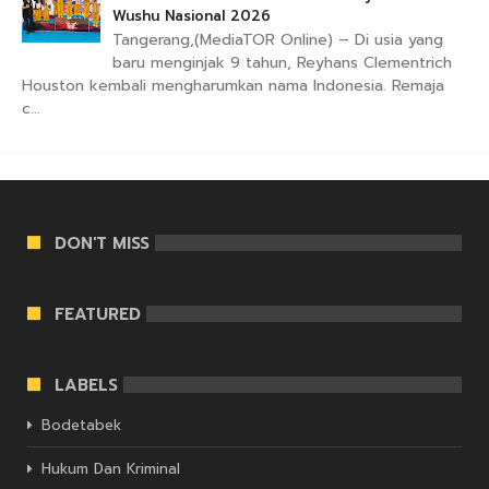
Wushu Nasional 2026
Tangerang,(MediaTOR Online) – Di usia yang
baru menginjak 9 tahun, Reyhans Clementrich
Houston kembali mengharumkan nama Indonesia. Remaja
c...
DON'T MISS
FEATURED
LABELS
Bodetabek
Hukum Dan Kriminal