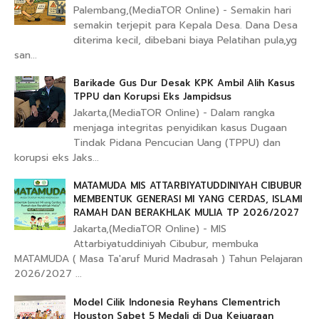
Palembang,(MediaTOR Online) - Semakin hari
semakin terjepit para Kepala Desa. Dana Desa
diterima kecil, dibebani biaya Pelatihan pula,yg
san...
Barikade Gus Dur Desak KPK Ambil Alih Kasus
TPPU dan Korupsi Eks Jampidsus
Jakarta,(MediaTOR Online) - Dalam rangka
menjaga integritas penyidikan kasus Dugaan
Tindak Pidana Pencucian Uang (TPPU) dan
korupsi eks Jaks...
MATAMUDA MIS ATTARBIYATUDDINIYAH CIBUBUR
MEMBENTUK GENERASI MI YANG CERDAS, ISLAMI
RAMAH DAN BERAKHLAK MULIA TP 2026/2027
Jakarta,(MediaTOR Online) - MIS
Attarbiyatuddiniyah Cibubur, membuka
MATAMUDA ( Masa Ta'aruf Murid Madrasah ) Tahun Pelajaran
2026/2027 ...
Model Cilik Indonesia Reyhans Clementrich
Houston Sabet 5 Medali di Dua Kejuaraan