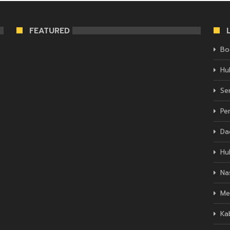
FEATURED
Bo
Hu
Se
Pe
Da
Hu
Na
Me
Ka