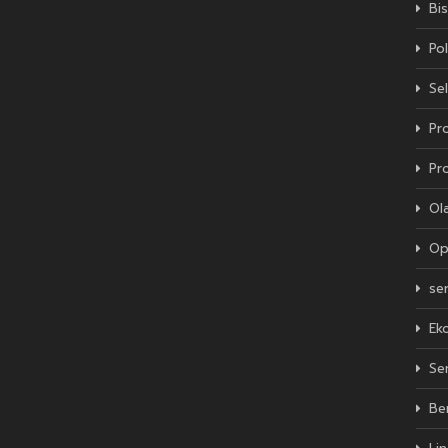
Bis
Pol
Sel
Pro
Pr
Ol
Op
se
Ek
Se
Be