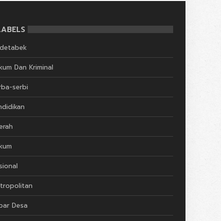
LABELS
detabek
kum Dan Kriminal
rba-serbi
ndidikan
erah
kum
sional
tropolitan
bar Desa