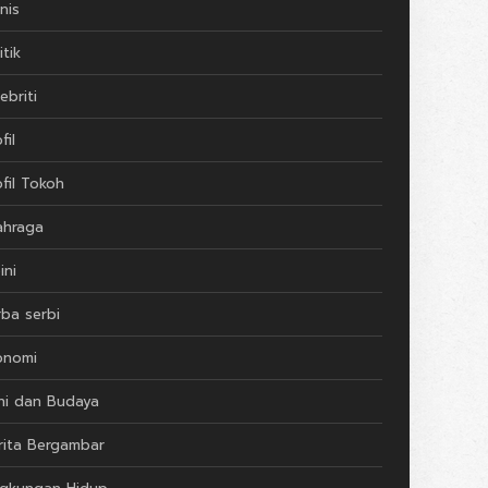
nis
itik
ebriti
fil
ofil Tokoh
ahraga
ini
rba serbi
onomi
ni dan Budaya
rita Bergambar