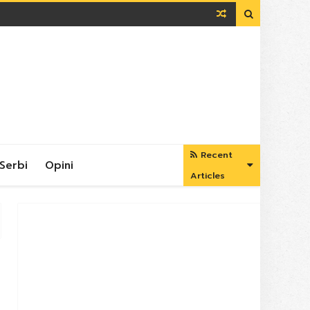

Recent
Serbi
Opini
Articles