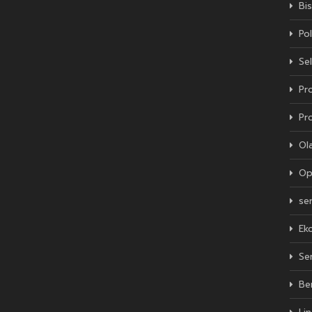
Bis
Pol
Sel
Pro
Pr
Ol
Op
se
Ek
Se
Be