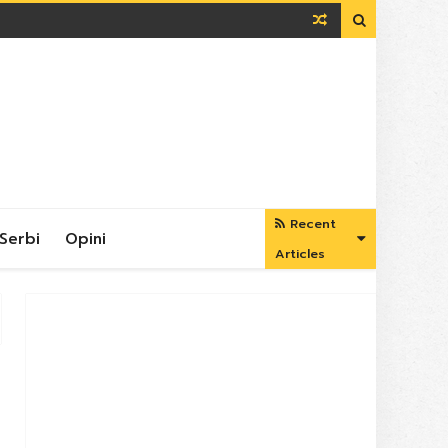

Recent
Serbi
Opini
Articles