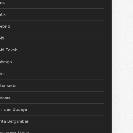
nis
itik
ebriti
fil
ofil Tokoh
ahraga
ini
rba serbi
onomi
ni dan Budaya
rita Bergambar