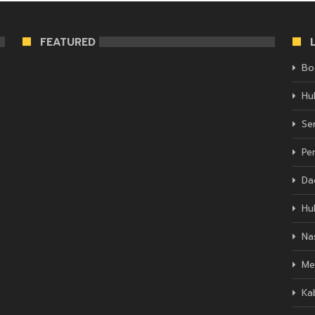
FEATURED
Bo
Hu
Se
Pe
Da
Hu
Na
Me
Ka