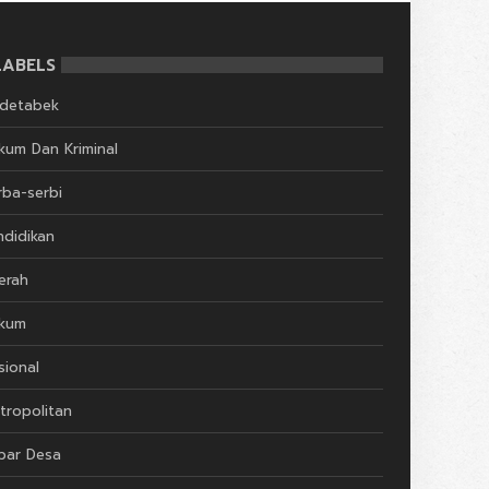
LABELS
detabek
kum Dan Kriminal
rba-serbi
ndidikan
erah
kum
sional
tropolitan
bar Desa