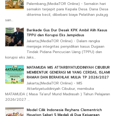
Palembang,(MediaTOR Online) - Semakin hari
semakin terjepit para Kepala Desa. Dana Desa
diterima kecil, dibebani biaya Pelatihan pula,yg
san...
Barikade Gus Dur Desak KPK Ambil Alih Kasus
TPPU dan Korupsi Eks Jampidsus
Jakarta,(MediaTOR Online) - Dalam rangka
menjaga integritas penyidikan kasus Dugaan
Tindak Pidana Pencucian Uang (TPPU) dan
korupsi eks Jaks...
MATAMUDA MIS ATTARBIYATUDDINIYAH CIBUBUR
MEMBENTUK GENERASI MI YANG CERDAS, ISLAMI
RAMAH DAN BERAKHLAK MULIA TP 2026/2027
Jakarta,(MediaTOR Online) - MIS
Attarbiyatuddiniyah Cibubur, membuka
MATAMUDA ( Masa Ta'aruf Murid Madrasah ) Tahun Pelajaran
2026/2027 ...
Model Cilik Indonesia Reyhans Clementrich
Houston Sabet 5 Medali di Dua Kejuaraan