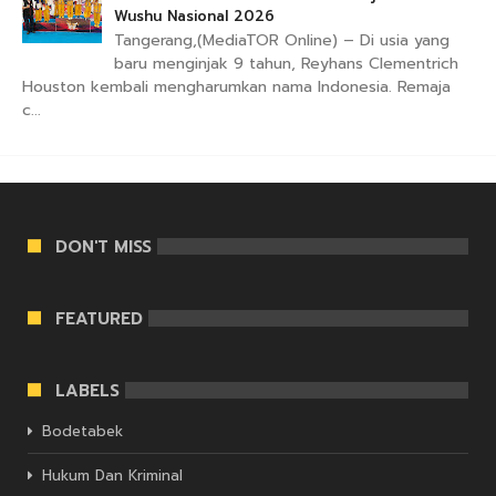
Wushu Nasional 2026
Tangerang,(MediaTOR Online) – Di usia yang
baru menginjak 9 tahun, Reyhans Clementrich
Houston kembali mengharumkan nama Indonesia. Remaja
c...
DON'T MISS
FEATURED
LABELS
Bodetabek
Hukum Dan Kriminal