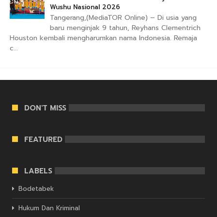
Wushu Nasional 2026
Tangerang,(MediaTOR Online) – Di usia yang
baru menginjak 9 tahun, Reyhans Clementrich
Houston kembali mengharumkan nama Indonesia. Remaja
c...
DON'T MISS
FEATURED
LABELS
Bodetabek
Hukum Dan Kriminal