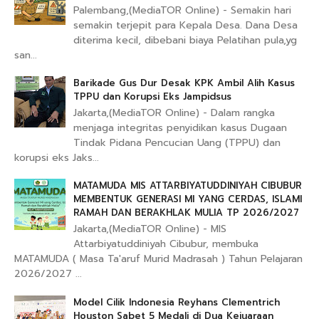
Palembang,(MediaTOR Online) - Semakin hari
semakin terjepit para Kepala Desa. Dana Desa
diterima kecil, dibebani biaya Pelatihan pula,yg
san...
Barikade Gus Dur Desak KPK Ambil Alih Kasus
TPPU dan Korupsi Eks Jampidsus
Jakarta,(MediaTOR Online) - Dalam rangka
menjaga integritas penyidikan kasus Dugaan
Tindak Pidana Pencucian Uang (TPPU) dan
korupsi eks Jaks...
MATAMUDA MIS ATTARBIYATUDDINIYAH CIBUBUR
MEMBENTUK GENERASI MI YANG CERDAS, ISLAMI
RAMAH DAN BERAKHLAK MULIA TP 2026/2027
Jakarta,(MediaTOR Online) - MIS
Attarbiyatuddiniyah Cibubur, membuka
MATAMUDA ( Masa Ta'aruf Murid Madrasah ) Tahun Pelajaran
2026/2027 ...
Model Cilik Indonesia Reyhans Clementrich
Houston Sabet 5 Medali di Dua Kejuaraan