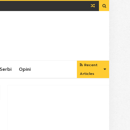

Recent
Serbi
Opini
Articles