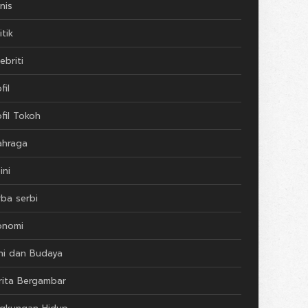
nis
itik
ebriti
fil
ofil Tokoh
ahraga
ini
rba serbi
onomi
ni dan Budaya
rita Bergambar