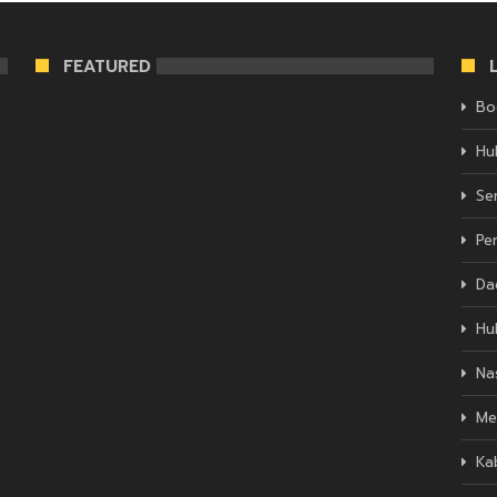
FEATURED
Bo
Hu
Se
Pe
Da
Hu
Na
Me
Ka