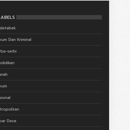
LABELS
detabek
kum Dan Kriminal
rba-serbi
ndidikan
erah
kum
sional
tropolitan
bar Desa