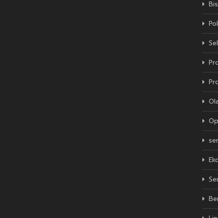
Bis
Pol
Sel
Pro
Pr
Ol
Op
se
Ek
Se
Be