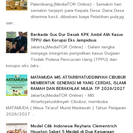
Palembang,(MediaTOR Online) - Semakin hari
semakin terjepit para Kepala Desa. Dana Desa
diterima kecil, dibebani biaya Pelatihan pula,yg
san...
Barikade Gus Dur Desak KPK Ambil Alih Kasus
TPPU dan Korupsi Eks Jampidsus
Jakarta,(MediaTOR Online) - Dalam rangka
menjaga integritas penyidikan kasus Dugaan
Tindak Pidana Pencucian Uang (TPPU) dan
korupsi eks Jaks...
MATAMUDA MIS ATTARBIYATUDDINIYAH CIBUBUR
MEMBENTUK GENERASI MI YANG CERDAS, ISLAMI
RAMAH DAN BERAKHLAK MULIA TP 2026/2027
Jakarta,(MediaTOR Online) - MIS
Attarbiyatuddiniyah Cibubur, membuka
MATAMUDA ( Masa Ta'aruf Murid Madrasah ) Tahun Pelajaran
2026/2027 ...
Model Cilik Indonesia Reyhans Clementrich
Houston Sabet 5 Medali di Dua Kejuaraan