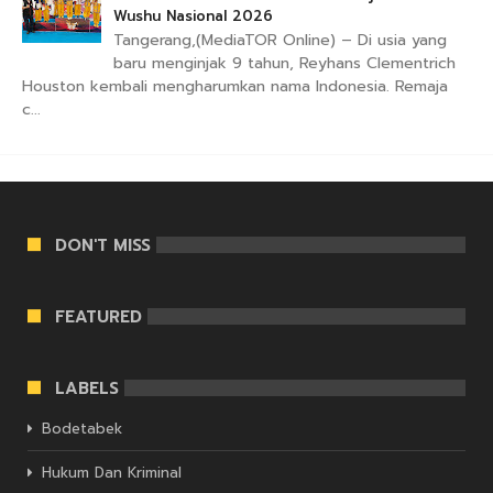
Wushu Nasional 2026
Tangerang,(MediaTOR Online) – Di usia yang
baru menginjak 9 tahun, Reyhans Clementrich
Houston kembali mengharumkan nama Indonesia. Remaja
c...
DON'T MISS
FEATURED
LABELS
Bodetabek
Hukum Dan Kriminal