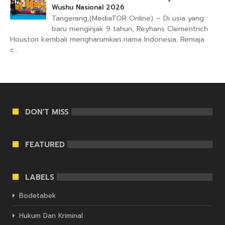
Wushu Nasional 2026
Tangerang,(MediaTOR Online) – Di usia yang
baru menginjak 9 tahun, Reyhans Clementrich
Houston kembali mengharumkan nama Indonesia. Remaja
c...
DON'T MISS
FEATURED
LABELS
Bodetabek
Hukum Dan Kriminal