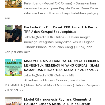
Palembang,(MediaTOR Online) - Semakin hari
semakin terjepit para Kepala Desa. Dana Desa
diterima kecil, dibebani biaya Pelatihan pula,yg
san...
Barikade Gus Dur Desak KPK Ambil Alih Kasus
TPPU dan Korupsi Eks Jampidsus
Jakarta,(MediaTOR Online) - Dalam rangka
menjaga integritas penyidikan kasus Dugaan
Tindak Pidana Pencucian Uang (TPPU) dan
korupsi eks Jaks...
MATAMUDA MIS ATTARBIYATUDDINIYAH CIBUBUR
MEMBENTUK GENERASI MI YANG CERDAS, ISLAMI
RAMAH DAN BERAKHLAK MULIA TP 2026/2027
Jakarta,(MediaTOR Online) - MIS
Attarbiyatuddiniyah Cibubur, membuka
MATAMUDA ( Masa Ta'aruf Murid Madrasah ) Tahun Pelajaran
2026/2027 ...
Model Cilik Indonesia Reyhans Clementrich
Houston Sabet 5 Medali di Dua Kejuaraan