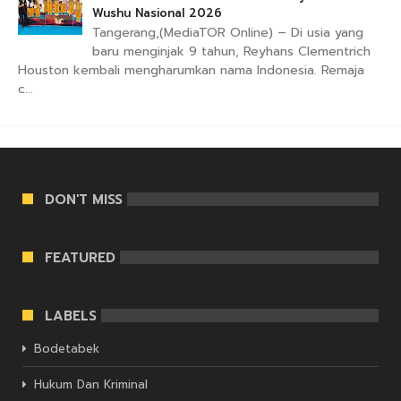
Wushu Nasional 2026
Tangerang,(MediaTOR Online) – Di usia yang
baru menginjak 9 tahun, Reyhans Clementrich
Houston kembali mengharumkan nama Indonesia. Remaja
c...
DON'T MISS
FEATURED
LABELS
Bodetabek
Hukum Dan Kriminal