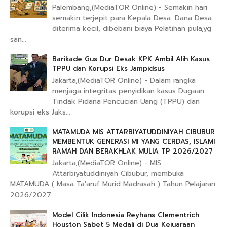
Palembang,(MediaTOR Online) - Semakin hari
semakin terjepit para Kepala Desa. Dana Desa
diterima kecil, dibebani biaya Pelatihan pula,yg
san...
Barikade Gus Dur Desak KPK Ambil Alih Kasus
TPPU dan Korupsi Eks Jampidsus
Jakarta,(MediaTOR Online) - Dalam rangka
menjaga integritas penyidikan kasus Dugaan
Tindak Pidana Pencucian Uang (TPPU) dan
korupsi eks Jaks...
MATAMUDA MIS ATTARBIYATUDDINIYAH CIBUBUR
MEMBENTUK GENERASI MI YANG CERDAS, ISLAMI
RAMAH DAN BERAKHLAK MULIA TP 2026/2027
Jakarta,(MediaTOR Online) - MIS
Attarbiyatuddiniyah Cibubur, membuka
MATAMUDA ( Masa Ta'aruf Murid Madrasah ) Tahun Pelajaran
2026/2027 ...
Model Cilik Indonesia Reyhans Clementrich
Houston Sabet 5 Medali di Dua Kejuaraan